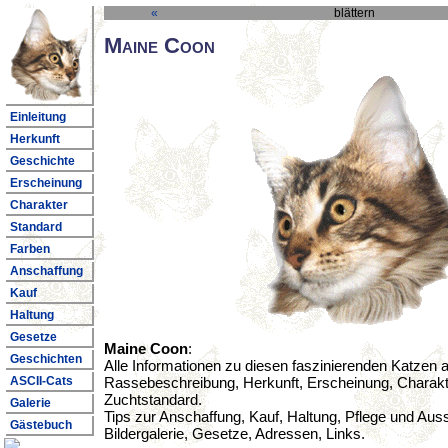
«
blättern
Maine Coon
Einleitung
Herkunft
Geschichte
Erscheinung
Charakter
Standard
Farben
Anschaffung
Kauf
Haltung
Gesetze
Maine Coon
:
Geschichten
Alle Informationen zu diesen faszinierenden Katzen
Rassebeschreibung, Herkunft, Erscheinung, Charakt
ASCII-Cats
Zuchtstandard.
Galerie
Tips zur Anschaffung, Kauf, Haltung, Pflege und Auss
Gästebuch
Bildergalerie, Gesetze, Adressen, Links.